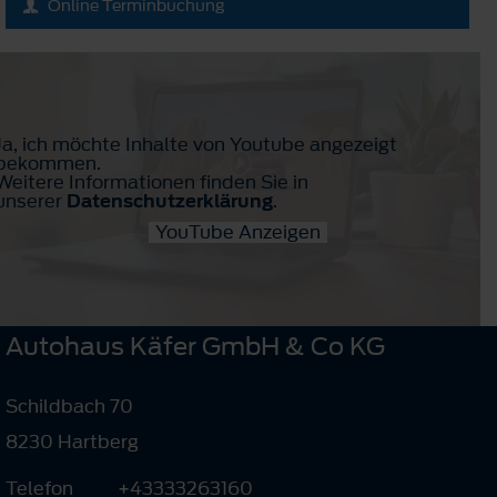
Online Terminbuchung
Ja, ich möchte Inhalte von Youtube angezeigt
bekommen.
Weitere Informationen finden Sie in
unserer
Datenschutzerklärung
.
YouTube Anzeigen
Autohaus Käfer GmbH & Co KG
Schildbach 70
8230 Hartberg
Telefon
+43333263160