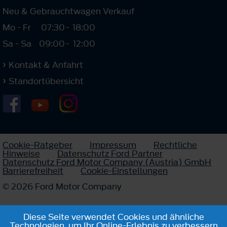
Neu & Gebrauchtwagen Verkauf
Mo - Fr
07:30
-
18:00
Sa - Sa
09:00
-
12:00
Kontakt & Anfahrt
Standortübersicht
Cookie-Ratgeber
Impressum
Rechtliche
Hinweise
Datenschutz Ford Partner
Datenschutz Ford Motor Company (Austria) GmbH
Barrierefreiheit
Cookie-Einstellungen
© 2026 Ford Motor Company
Diese Seite verwendet Cookies und ähnliche
Technologien, um Ihr Online-Erlebnis zu verbessern